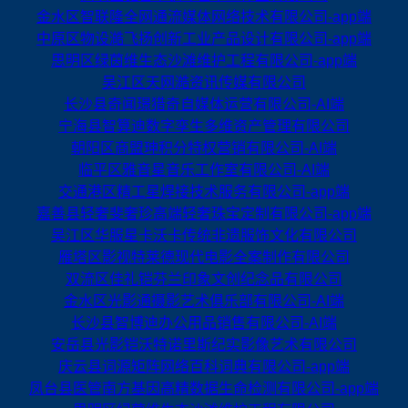
金水区智联隆全网通流媒体网络技术有限公司-app端
中原区物设澔飞扬创新工业产品设计有限公司-app端
思明区绿茵维生态沙滩维护工程有限公司-app端
吴江区天网澔资讯传媒有限公司
长沙县奇闻璟猎奇自媒体运营有限公司-AI端
宁海县智算迪数字孪生多维资产管理有限公司
朝阳区商盟珅积分特权营销有限公司-AI端
临平区雅音星音乐工作室有限公司-AI端
交通港区精工星焊接技术服务有限公司-app端
嘉善县轻奢斐奢珍高端轻奢珠宝定制有限公司-app端
吴江区华服星卡沃卡传统非遗服饰文化有限公司
雁塔区影视特莱德现代电影全案制作有限公司
双流区佳礼铠芬兰印象文创纪念品有限公司
金水区光影通摄影艺术俱乐部有限公司-AI端
长沙县智博迪办公用品销售有限公司-AI端
安岳县光影铠沃特诺里斯纪实影像艺术有限公司
庆云县词源矩阵网络百科词典有限公司-app端
凤台县医管南方基因高精数据生命检测有限公司-app端