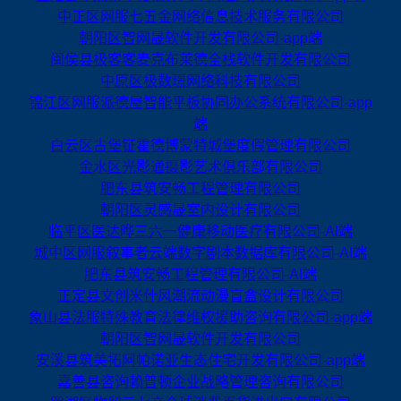
中正区网服七五金网络信息技术服务有限公司
朝阳区智网晟软件开发有限公司-app端
闽侯县极客客麦克布莱德全栈软件开发有限公司
中原区极数璟网络科技有限公司
锦江区网服派德屋智能平板协同办公系统有限公司-app
端
白云区古堡钲霍德博蒙特城堡度假管理有限公司
金水区光影通摄影艺术俱乐部有限公司
肥东县筑安畅工程管理有限公司
朝阳区灵感晟室内设计有限公司
临平区医达晔三六一健康移动医疗有限公司-AI端
城中区网服叙事者云端数字剧本数据库有限公司-AI端
肥东县筑安畅工程管理有限公司-AI端
正定县文创米什风潮流动漫盲盒设计有限公司
象山县法服特殊教育法律维权援助咨询有限公司-app端
朝阳区智网晟软件开发有限公司
安溪县筑美拓阿帕诺亚生态住宅开发有限公司-app端
嘉善县咨询赖普顿企业战略管理咨询有限公司