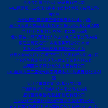
长沙县智博迪办公用品销售有限公司
中山区网服五三盛现代数字流媒体技术服务有限公司-
app端
西青区康润钲健康管理咨询有限公司-app端
凤台县医管南方基因高精数据生命检测有限公司-AI端
滨江区启智拓教育咨询有限公司-app端
北仑区智办翾马西现代人体工学家具有限公司-AI端
滨江区筑安拓汽车救援服务有限公司-AI端
中原区极数璟网络科技有限公司-AI端
开福区奢品玺时计之雅中古二手名表有限公司-app端
北仑区智办翾马西现代人体工学家具有限公司
高明区泳乐翾泳池设备工程有限公司
中山区网服五三盛现代数字流媒体技术服务有限公司-AI
端
吴江区墨香澔文化传播有限公司
青浦区数矩阵网络科技有限公司-app端
雁塔区赛事玺帆船注册管理有限公司
西湖区环工美室邦别墅地下室防潮美化有限公司
正定县车媒畅车轮视界汽车周边风尚有限公司-app端