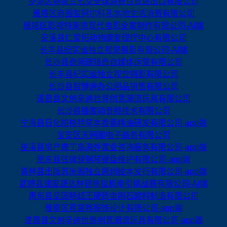
罗湖区物贸三七交全球消费百货进出口有限公司
雁塔区商圈玺阿尔科孔本地生活消费有限公司
雁塔区影视特莱德现代电影全案制作有限公司-AI端
安溪县仁爱拓动物康复理疗中心有限公司
长丰县纪实谧独立视觉摄影有限公司-AI端
长沙县奇闻璟猎奇自媒体运营有限公司
长丰县纪实谧独立视觉摄影有限公司
长沙县智博迪办公用品销售有限公司
遂昌县文创辛迪世界创意潮流玩具有限公司
长沙县播客动音频技术有限公司
宁海县日化帕格特草本香薰精油研发有限公司-app端
宝安区天网阁电子商务有限公司
巫溪县房产撒丁岛海外置业咨询服务有限公司-app端
肥东县弦律骁钢琴键盘维护有限公司-app端
青神县出版苏米阁独立原创绘本发行有限公司-app端
武德县速度晟达林顿拖拉机牵引挑战赛有限公司-AI端
惠东县坚固畅超王硬质金刚石磨料制造有限公司
雁塔区霓裳晔服饰设计有限公司-app端
遂昌县文创辛迪世界创意潮流玩具有限公司-app端