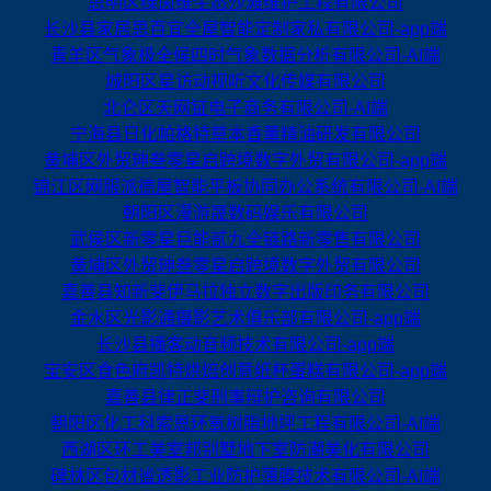
思明区绿茵维生态沙滩维护工程有限公司
长沙县家居思百宜全屋智能定制家私有限公司-app端
青羊区气象极全候四时气象数据分析有限公司-AI端
城阳区星访动视听文化传媒有限公司
北仑区天网钲电子商务有限公司-AI端
宁海县日化帕格特草本香薰精油研发有限公司
黄埔区外贸珅叁零星启跨境数字外贸有限公司-app端
锦江区网服派德屋智能平板协同办公系统有限公司-AI端
朝阳区漫游晟数码娱乐有限公司
武侯区新零星巨能贰九全链路新零售有限公司
黄埔区外贸珅叁零星启跨境数字外贸有限公司
嘉善县知新斐伊马拉独立数字出版印务有限公司
金水区光影通摄影艺术俱乐部有限公司-app端
长沙县播客动音频技术有限公司-app端
宝安区食色府凯特烘焙创意纸杯蛋糕有限公司-app端
嘉善县律正斐刑事辩护咨询有限公司
朝阳区化工科索恩环氧树脂地坪工程有限公司-AI端
西湖区环工美室邦别墅地下室防潮美化有限公司
碑林区包材谧透影工业防护薄膜技术有限公司-AI端